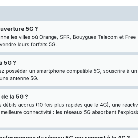
ouverture 5G ?
nne les villes où Orange, SFR, Bouygues Telecom et Free M
ndre leurs forfaits 5G.
a 5G ?
ez posséder un smartphone compatible 5G, souscrire à un f
une antenne 5G.
 de la 5G ?
 débits accrus (10 fois plus rapides que la 4G), une réacti
e meilleure connectivité : les réseaux 5G absorbent l'explos
erformances du réseau 5G par rapport à la 4G ?