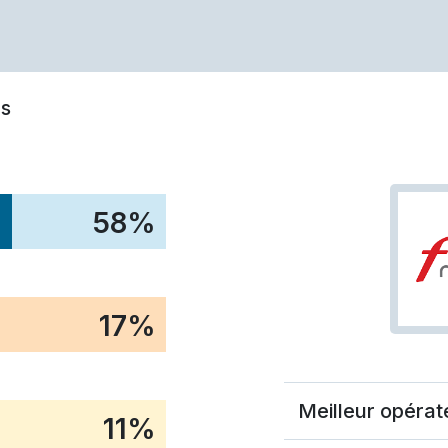
s
58
%
17
%
Meilleur opérat
11
%