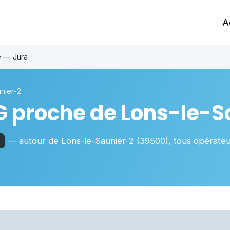
A
e — Jura
nier-2
G proche de
Lons-le-S
— autour de
Lons-le-Saunier-2
(39500)
, tous opérate