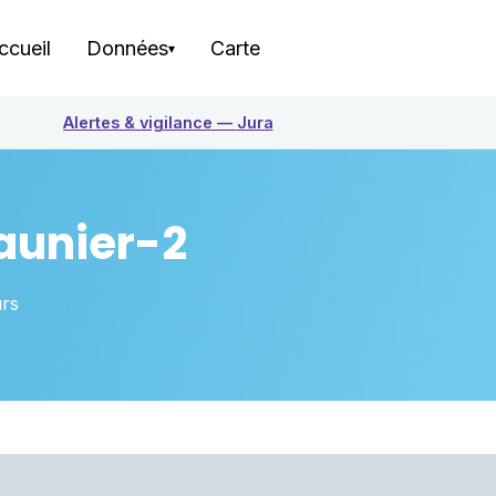
ccueil
Données
Carte
▾
Alertes & vigilance —
Jura
aunier-2
urs