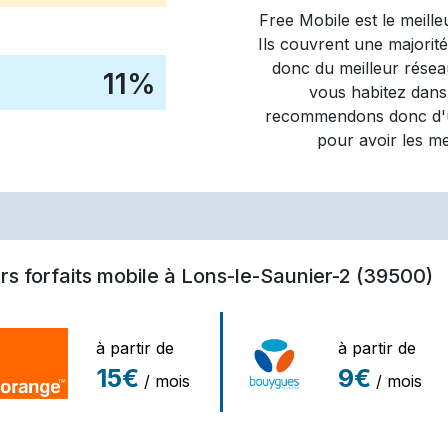
Free Mobile
est le meill
Ils couvrent une majorit
donc du meilleur réseau
11
%
vous habitez dans
recommendons donc d'ut
pour avoir les m
rs forfaits mobile à Lons-le-Saunier-2 (39500)
à partir de
à partir de
15€
9€
/ mois
/ mois