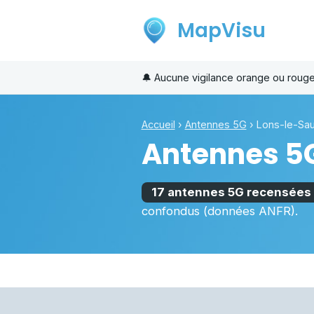
MapVisu
🔔
Aucune vigilance orange ou roug
Accueil
›
Antennes 5G
›
Lons-le-Sau
Antennes 5
17 antennes 5G recensées
confondus (données ANFR).