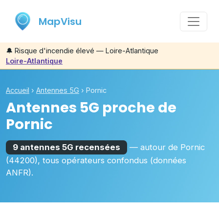
MapVisu
🔔
Risque d'incendie élevé — Loire-Atlantique
Loire-Atlantique
Accueil
›
Antennes 5G
›
Pornic
Antennes 5G proche de
Pornic
9 antennes 5G recensées
— autour de
Pornic
(44200)
, tous opérateurs confondus (données
ANFR).