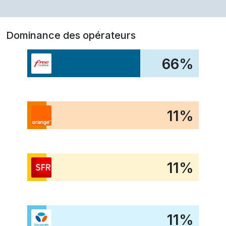
Dominance des opérateurs
66
%
11
%
11
%
11
%