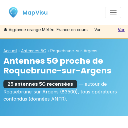
MapVisu
🔔
Vigilance orange Météo-France en cours — Var
Var
Accueil
›
Antennes 5G
›
Roquebrune-sur-Argens
Antennes 5G proche de
Roquebrune-sur-Argens
25 antennes 5G recensées
— autour de
Roquebrune-sur-Argens
(83500)
, tous opérateurs
confondus (données ANFR).