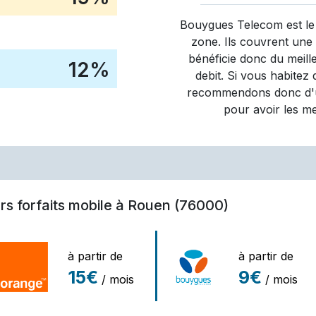
Bouygues Telecom
est le
zone. Ils couvrent une
bénéficie donc du meill
12
%
debit. Si vous habitez
recommendons donc d'ut
pour avoir les m
urs forfaits mobile à Rouen (76000)
à partir de
à partir de
15€
9€
/ mois
/ mois