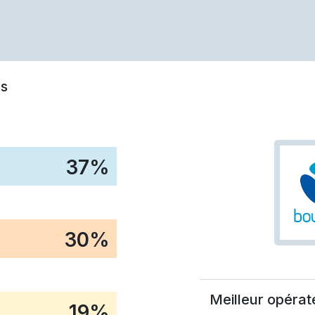
s
37
%
30
%
Meilleur opérat
19
%