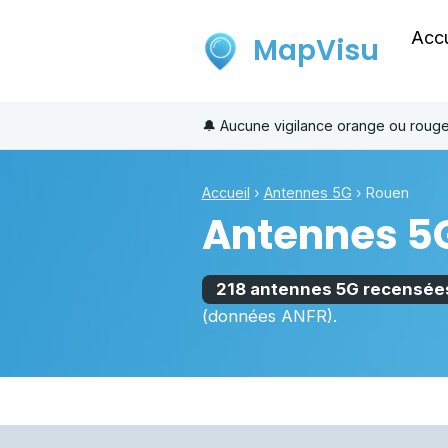
Accu
MapVisu
🔔
Aucune vigilance orange ou roug
Accueil
›
Antennes 5G
›
Rouen
Antennes 5
218 antennes 5G recensée
(données ANFR).