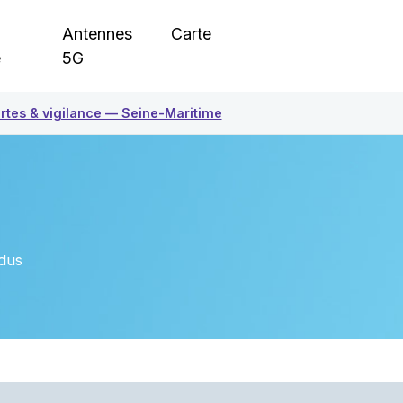
Antennes
Carte
e
5G
rtes & vigilance —
Seine-Maritime
dus