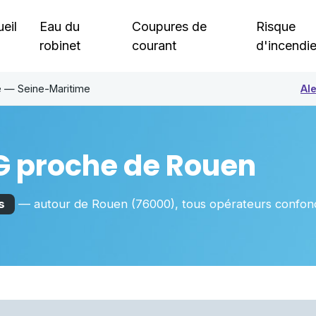
eil
Eau du
Coupures de
Risque
robinet
courant
d'incendi
e — Seine-Maritime
Ale
G proche de
Rouen
s
— autour de
Rouen
(76000)
, tous opérateurs confon