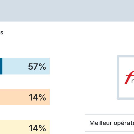
s
57
%
14
%
Meilleur opérat
14
%