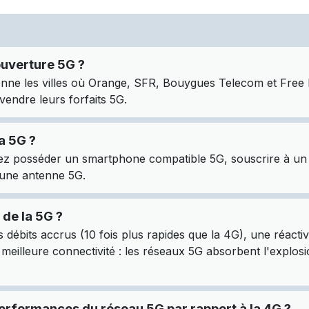
ouverture 5G ?
nne les villes où Orange, SFR, Bouygues Telecom et Free M
ndre leurs forfaits 5G.
a 5G ?
ez posséder un smartphone compatible 5G, souscrire à un f
une antenne 5G.
 de la 5G ?
 débits accrus (10 fois plus rapides que la 4G), une réacti
e meilleure connectivité : les réseaux 5G absorbent l'explos
erformances du réseau 5G par rapport à la 4G ?