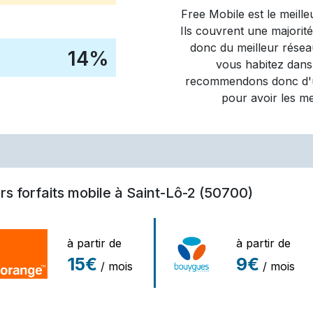
Free Mobile
est le meill
Ils couvrent une majorit
donc du meilleur réseau
14
%
vous habitez dans
recommendons donc d'ut
pour avoir les m
rs forfaits mobile à Saint-Lô-2 (50700)
à partir de
à partir de
15€
9€
/ mois
/ mois