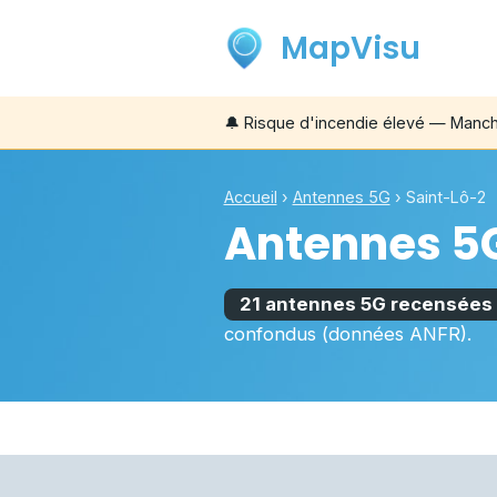
MapVisu
🔔
Risque d'incendie élevé — Manc
Accueil
›
Antennes 5G
›
Saint-Lô-2
Antennes 5
21 antennes 5G recensées
confondus (données ANFR).