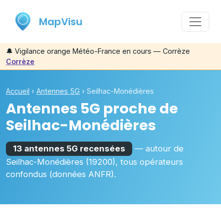
MapVisu
🔔
Vigilance orange Météo-France en cours — Corrèze
Corrèze
Accueil
›
Antennes 5G
›
Seilhac-Monédières
Antennes 5G proche de
Seilhac-Monédières
13 antennes 5G recensées
— autour de
Seilhac-Monédières
(19200)
, tous opérateurs
confondus (données ANFR).