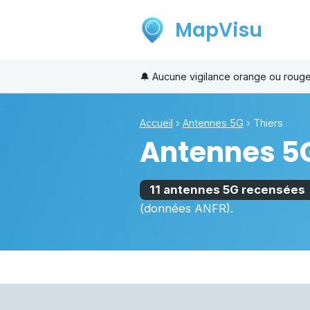
MapVisu
🔔
Aucune vigilance orange ou rou
Accueil
›
Antennes 5G
›
Thiers
Antennes 5
11 antennes 5G recensées
(données ANFR).