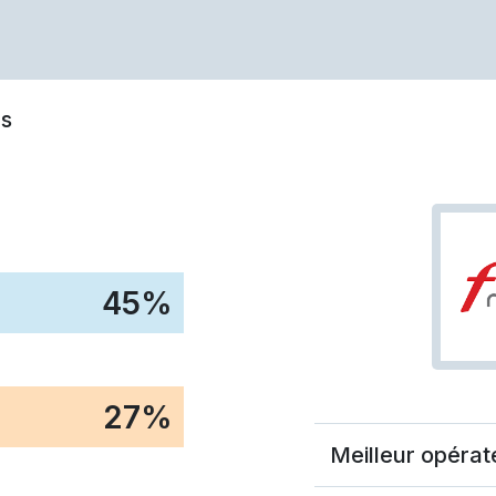
s
45
%
27
%
Meilleur opérat