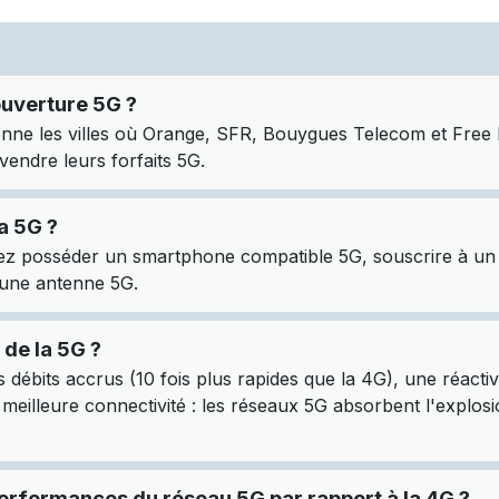
ouverture 5G ?
nne les villes où Orange, SFR, Bouygues Telecom et Free M
ndre leurs forfaits 5G.
a 5G ?
ez posséder un smartphone compatible 5G, souscrire à un f
une antenne 5G.
 de la 5G ?
 débits accrus (10 fois plus rapides que la 4G), une réacti
e meilleure connectivité : les réseaux 5G absorbent l'explos
erformances du réseau 5G par rapport à la 4G ?