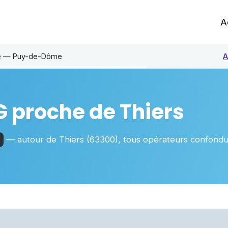
A
ge — Puy-de-Dôme
A
G proche de
Thiers
— autour de
Thiers
(63300)
, tous opérateurs confond