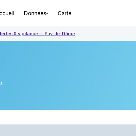
ccueil
Données
Carte
▾
lertes & vigilance —
Puy-de-Dôme
us