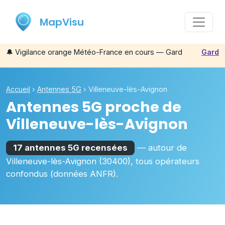
MapVisu
🔔
Vigilance orange Météo-France en cours — Gard
Gard
Accueil
›
Antennes 5G
›
Villeneuve-lès-Avignon
Antennes 5G proche de
Villeneuve-lès-Avignon
17 antennes 5G recensées
— autour de
Villeneuve-lès-Avignon
(30400)
, tous opérateurs
confondus (données ANFR).