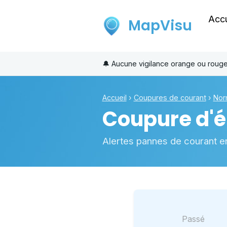
Accu
MapVisu
🔔
Aucune vigilance orange ou roug
Accueil
›
Coupures de courant
›
Nor
Coupure d'él
Alertes pannes de courant e
Passé