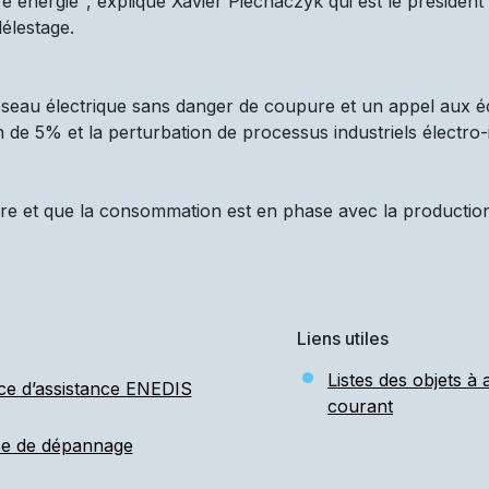
 énergie", explique Xavier Piechaczyk qui est le président d
élestage.
réseau électrique sans danger de coupure et un appel aux é
n de 5% et la perturbation de processus industriels électro-
re et que la consommation est en phase avec la production d
Liens utiles
Listes des objets à
ce d’assistance ENEDIS
courant
ce de dépannage