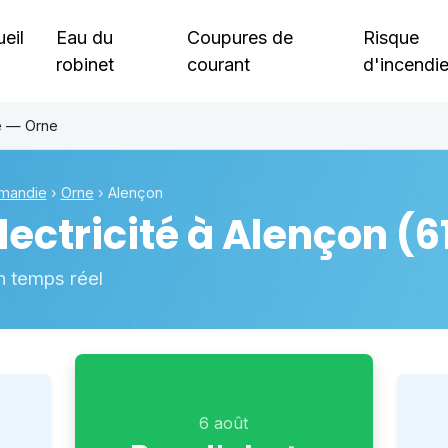
eil
Eau du
Coupures de
Risque
robinet
courant
d'incendi
e — Orne
mandie
›
Orne
›
Alençon
ectricité à
Alençon
(6
n temps réel
6 août