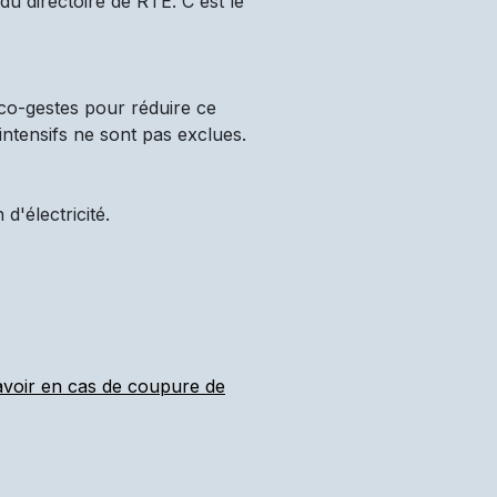
u directoire de RTE. C'est le
co-gestes pour réduire ce
intensifs ne sont pas exclues.
'électricité.
 avoir en cas de coupure de