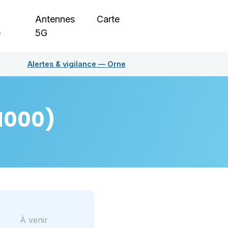
Antennes
Carte
e
5G
Alertes & vigilance —
Orne
1000)
À venir