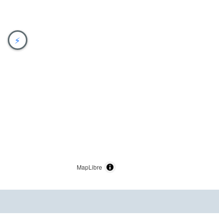
⚡
MapLibre