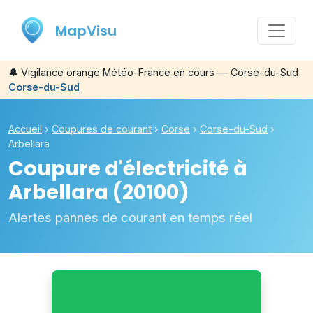
MapVisu
🔔
Vigilance orange Météo-France en cours — Corse-du-Sud
Corse-du-Sud
Accueil
›
Coupures de courant
›
Corse
›
Corse-du-Sud
›
Arbellara
Coupure d'électricité à
Arbellara
(20100)
Alertes pannes de courant en temps réel