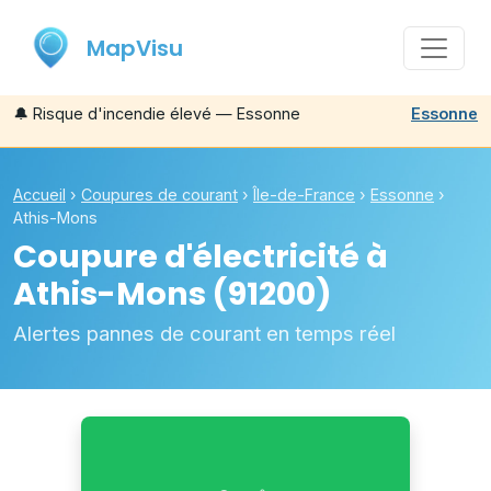
MapVisu
🔔
Risque d'incendie élevé — Essonne
Essonne
Accueil
›
Coupures de courant
›
Île-de-France
›
Essonne
›
Athis-Mons
Coupure d'électricité à
Athis-Mons
(91200)
Alertes pannes de courant en temps réel