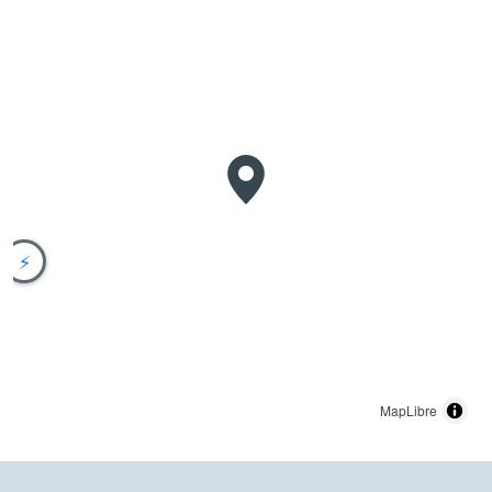
⚡
MapLibre