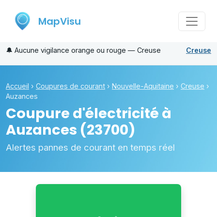
MapVisu
🔔
Aucune vigilance orange ou rouge — Creuse
Creuse
Accueil
›
Coupures de courant
›
Nouvelle-Aquitaine
›
Creuse
›
Auzances
Coupure d'électricité à
Auzances
(23700)
Alertes pannes de courant en temps réel