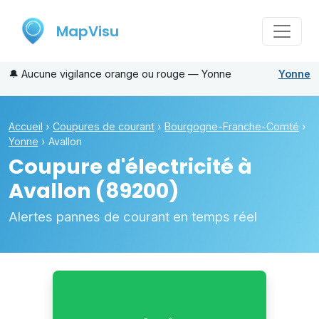
MapVisu
🔔
Aucune vigilance orange ou rouge — Yonne
Yonne
Accueil
›
Coupures de courant
›
Bourgogne-Franche-Comté
›
Yonne
›
Avallon
Coupure d'électricité à
Avallon
(89200)
Alertes pannes de courant en temps réel