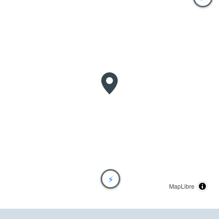
⚡
MapLibre