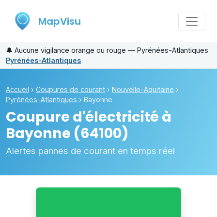
MapVisu
🔔
Aucune vigilance orange ou rouge — Pyrénées-Atlantiques
Pyrénées-Atlantiques
Accueil
›
Coupures de courant
›
Nouvelle-Aquitaine
›
Pyrénées-Atlantiques
›
Bayonne
Coupure d'électricité à
Bayonne
(64100)
Alertes pannes de courant en temps réel