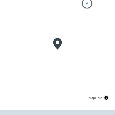
⚡
MapLibre