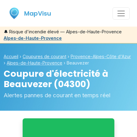
MapVisu
🔔
Risque d'incendie élevé — Alpes-de-Haute-Provence
Alpes-de-Haute-Provence
Accueil
›
Coupures de courant
›
Provence-Alpes-Côte d'Azur
›
Alpes-de-Haute-Provence
›
Beauvezer
Coupure d'électricité à
Beauvezer
(04300)
Alertes pannes de courant en temps réel