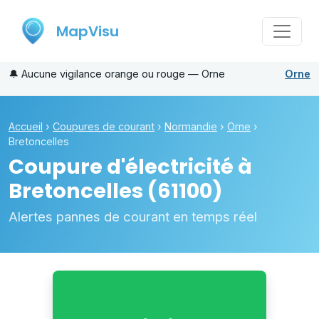
MapVisu
🔔
Aucune vigilance orange ou rouge — Orne
Orne
Accueil
›
Coupures de courant
›
Normandie
›
Orne
›
Bretoncelles
Coupure d'électricité à
Bretoncelles
(61100)
Alertes pannes de courant en temps réel