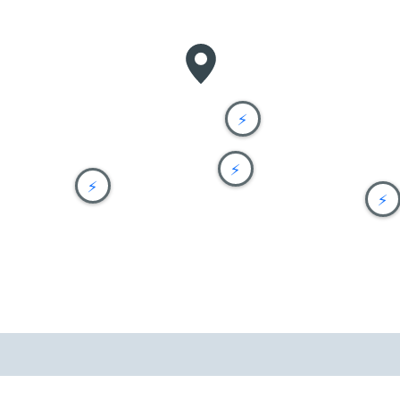
⚡
⚡
⚡
⚡