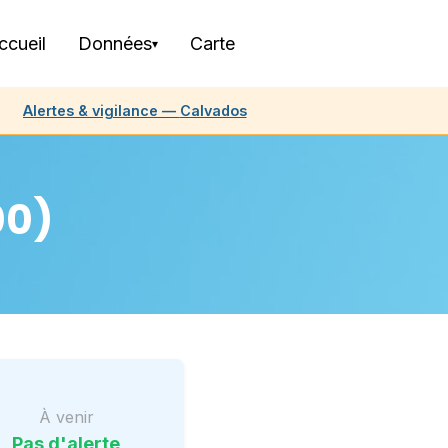
ccueil
Données
Carte
▾
Alertes & vigilance —
Calvados
00)
À venir
Pas d'alerte