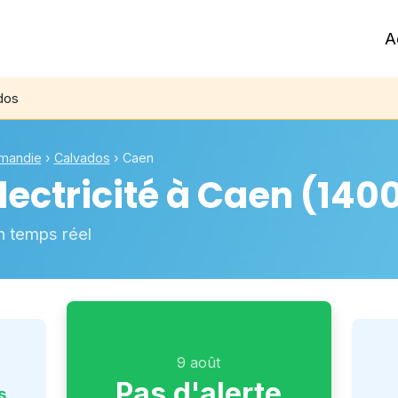
A
dos
mandie
›
Calvados
›
Caen
ectricité à
Caen
(140
n temps réel
9 août
Pas d'alerte
s