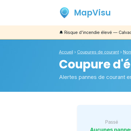
MapVisu
🔔
Risque d'incendie élevé — Calva
Accueil
›
Coupures de courant
›
Nor
Coupure d'él
Alertes pannes de courant e
Passé
Aucunes panne