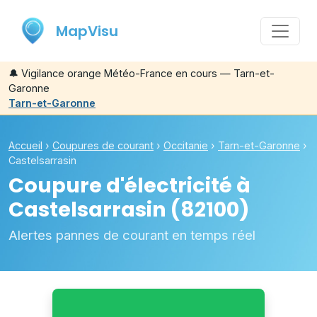
MapVisu
🔔
Vigilance orange Météo-France en cours — Tarn-et-
Garonne
Tarn-et-Garonne
Accueil
›
Coupures de courant
›
Occitanie
›
Tarn-et-Garonne
›
Castelsarrasin
Coupure d'électricité à
Castelsarrasin
(82100)
Alertes pannes de courant en temps réel