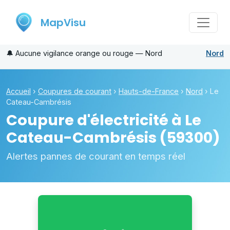
MapVisu
🔔
Aucune vigilance orange ou rouge — Nord
Nord
Accueil
›
Coupures de courant
›
Hauts-de-France
›
Nord
›
Le
Cateau-Cambrésis
Coupure d'électricité à
Le
Cateau-Cambrésis
(59300)
Alertes pannes de courant en temps réel