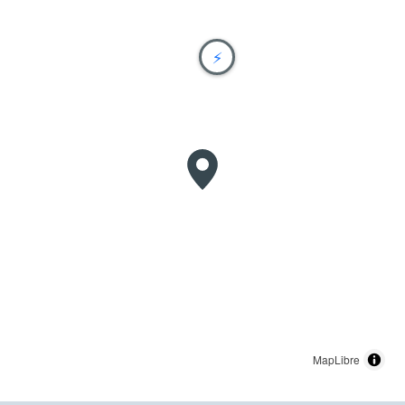
⚡
MapLibre