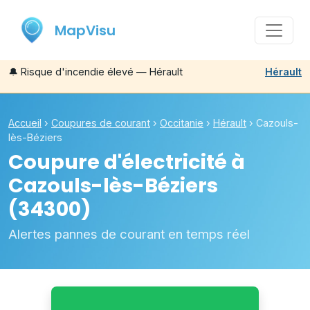
MapVisu
🔔
Risque d'incendie élevé — Hérault
Hérault
Accueil
›
Coupures de courant
›
Occitanie
›
Hérault
›
Cazouls-
lès-Béziers
Coupure d'électricité à
Cazouls-lès-Béziers
(34300)
Alertes pannes de courant en temps réel