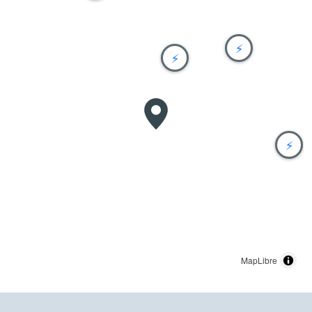
⚡
⚡
⚡
MapLibre