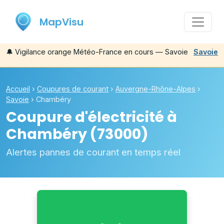
MapVisu
🔔
Vigilance orange Météo-France en cours — Savoie
Savoie
Accueil
›
Coupures de courant
›
Auvergne-Rhône-Alpes
›
Savoie
›
Chambéry
Coupure d'électricité à
Chambéry
(73000)
Alertes pannes de courant en temps réel