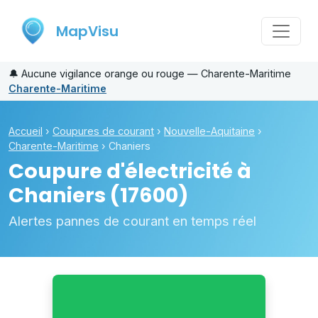
MapVisu
🔔
Aucune vigilance orange ou rouge — Charente-Maritime
Charente-Maritime
Accueil
›
Coupures de courant
›
Nouvelle-Aquitaine
›
Charente-Maritime
›
Chaniers
Coupure d'électricité à
Chaniers
(17600)
Alertes pannes de courant en temps réel