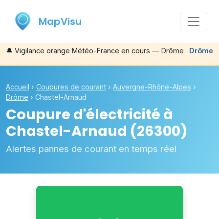
MapVisu
🔔
Vigilance orange Météo-France en cours — Drôme
Drôme
Accueil
›
Coupures de courant
›
Auvergne-Rhône-Alpes
›
Drôme
›
Chastel-Arnaud
Coupure d'électricité à
Chastel-Arnaud
(26300)
Alertes pannes de courant en temps réel