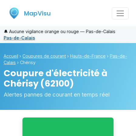
MapVisu
🔔
Aucune vigilance orange ou rouge — Pas-de-Calais
Pas-de-Calais
Accueil
›
Coupures de courant
›
Hauts-de-France
›
Pas-de-
Calais
›
Chérisy
Coupure d'électricité à
Chérisy
(62100)
Alertes pannes de courant en temps réel