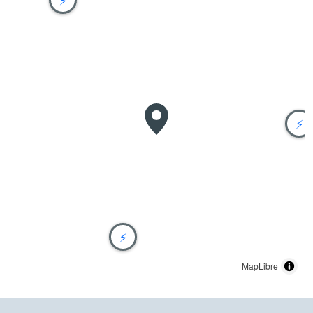
⚡
⚡
MapLibre