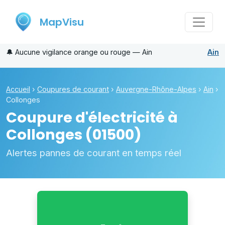
MapVisu
🔔
Aucune vigilance orange ou rouge — Ain
Ain
Accueil
›
Coupures de courant
›
Auvergne-Rhône-Alpes
›
Ain
›
Collonges
Coupure d'électricité à
Collonges
(01500)
Alertes pannes de courant en temps réel