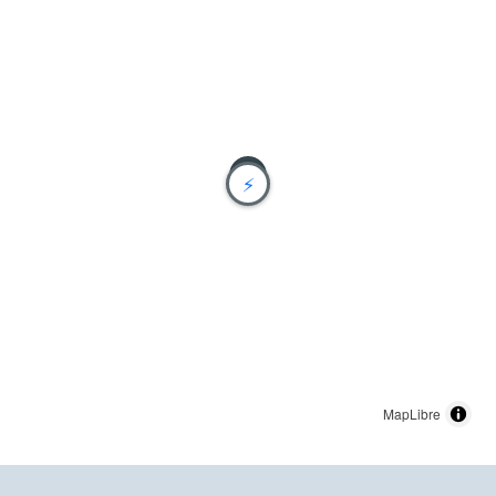
⚡
MapLibre