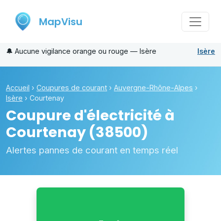
MapVisu
🔔
Aucune vigilance orange ou rouge — Isère
Isère
Accueil
›
Coupures de courant
›
Auvergne-Rhône-Alpes
›
Isère
›
Courtenay
Coupure d'électricité à
Courtenay
(38500)
Alertes pannes de courant en temps réel