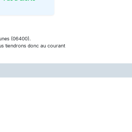
unes
(06400)
.
us tiendrons donc au courant