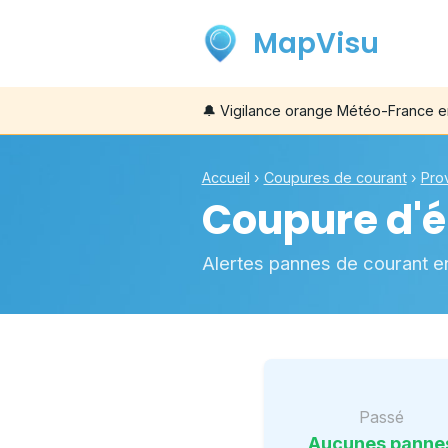
MapVisu
🔔
Vigilance orange Météo-France e
Accueil
›
Coupures de courant
›
Pro
Coupure d'él
Alertes pannes de courant e
Passé
Aucunes panne