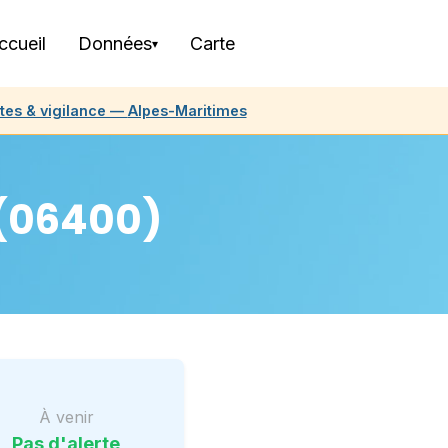
ccueil
Données
Carte
▾
rtes & vigilance —
Alpes-Maritimes
(06400)
À venir
Pas d'alerte