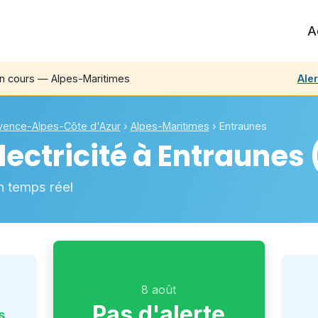
A
n cours — Alpes-Maritimes
Ale
vence-Alpes-Côte d'Azur
›
Alpes-Maritimes
›
Entraunes
ectricité à
Entraunes
n temps réel
8 août
Pas d'alerte
s