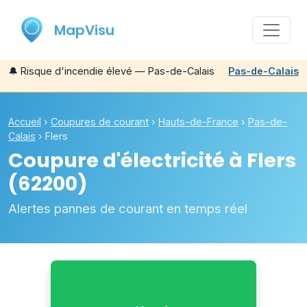
MapVisu
🔔
Risque d'incendie élevé — Pas-de-Calais
Pas-de-Calais
Accueil
›
Coupures de courant
›
Hauts-de-France
›
Pas-de-
Calais
›
Flers
Coupure d'électricité à
Flers
(62200)
Alertes pannes de courant en temps réel