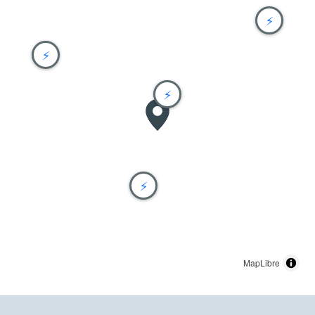
⚡
⚡
⚡
⚡
MapLibre