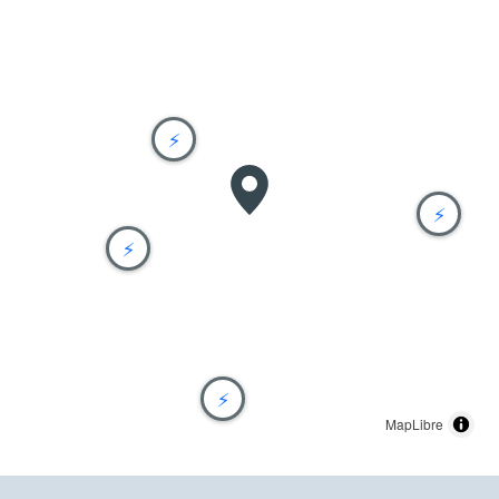
⚡
⚡
⚡
⚡
MapLibre