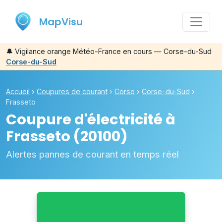
MapVisu
🔔
Vigilance orange Météo-France en cours — Corse-du-Sud
Corse-du-Sud
Accueil
›
Coupures de courant
›
Corse
›
Corse-du-Sud
›
Frasseto
Coupure d'électricité à
Frasseto
(20100)
Alertes pannes de courant en temps réel