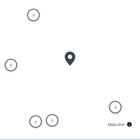
⚡
⚡
⚡
⚡
⚡
MapLibre