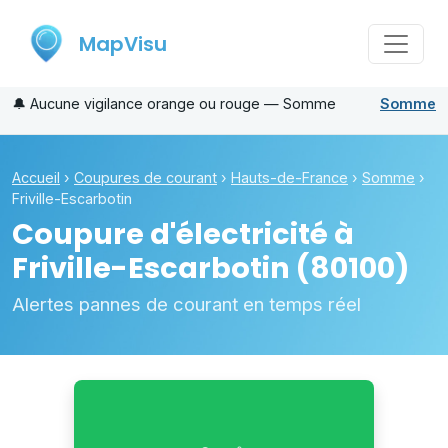
MapVisu
🔔
Aucune vigilance orange ou rouge — Somme
Somme
Accueil
›
Coupures de courant
›
Hauts-de-France
›
Somme
›
Friville-Escarbotin
Coupure d'électricité à
Friville-Escarbotin
(80100)
Alertes pannes de courant en temps réel