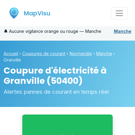
MapVisu
🔔
Aucune vigilance orange ou rouge — Manche
Manche
Accueil
›
Coupures de courant
›
Normandie
›
Manche
›
Granville
Coupure d'électricité à
Granville
(50400)
Alertes pannes de courant en temps réel