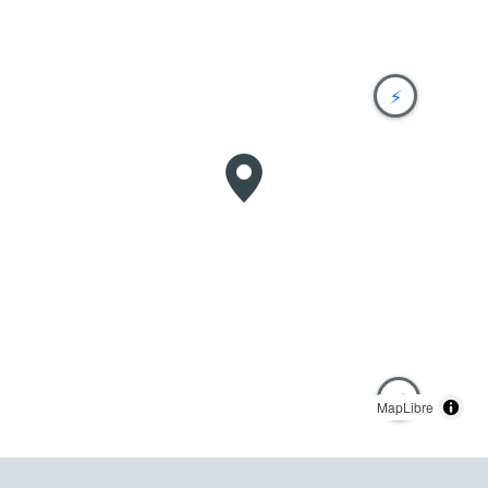
⚡
⚡
MapLibre