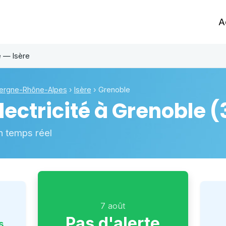
A
e — Isère
ergne-Rhône-Alpes
›
Isère
›
Grenoble
ectricité à
Grenoble
(
n temps réel
7 août
Pas d'alerte
s