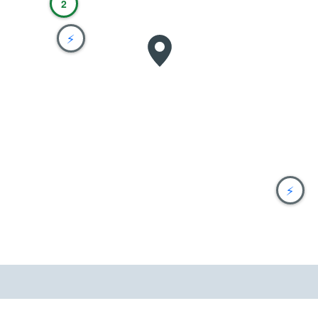
2
⚡
⚡