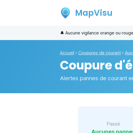
MapVisu
🔔
Aucune vigilance orange ou roug
Accueil
›
Coupures de courant
›
Auv
Coupure d'él
Alertes pannes de courant e
Passé
Aucunes panne