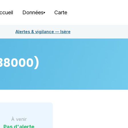
ccueil
Données
Carte
▾
Alertes & vigilance —
Isère
38000)
À venir
Pas d'alerte