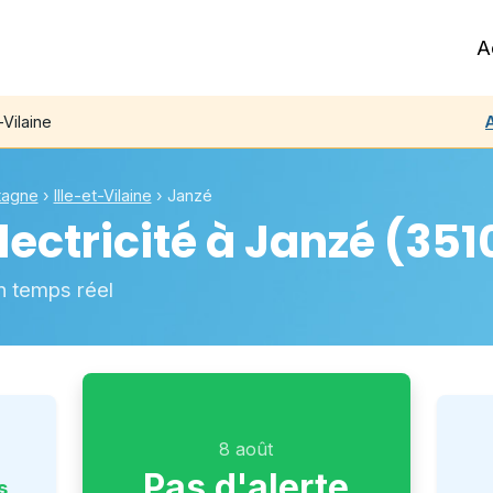
A
Vilaine
A
tagne
›
Ille-et-Vilaine
›
Janzé
ectricité à
Janzé
(351
n temps réel
8 août
Pas d'alerte
s