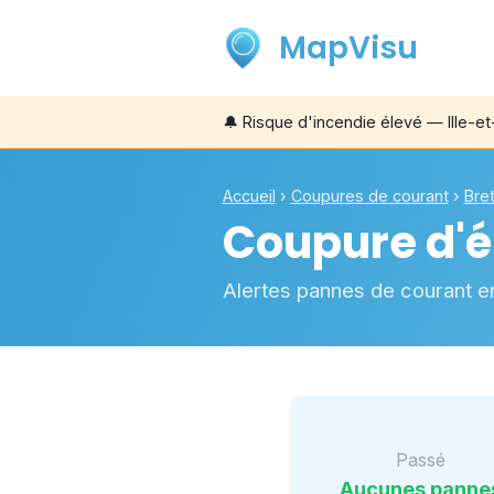
MapVisu
🔔
Risque d'incendie élevé — Ille-et-
Accueil
›
Coupures de courant
›
Bre
Coupure d'él
Alertes pannes de courant e
Passé
Aucunes panne