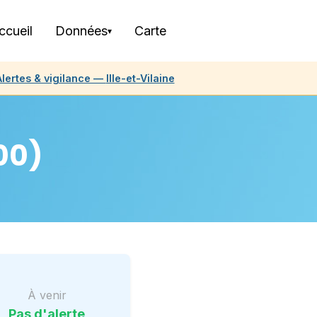
ccueil
Données
Carte
▾
lertes & vigilance —
Ille-et-Vilaine
00)
À venir
Pas d'alerte