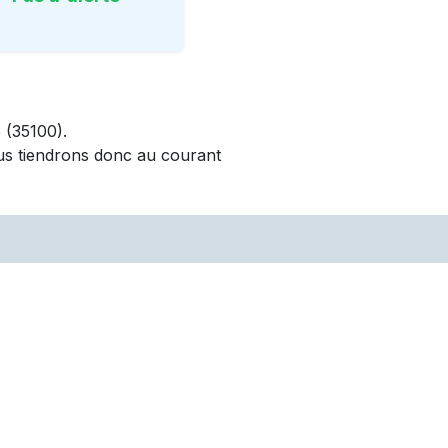
é
(35100)
.
us tiendrons donc au courant