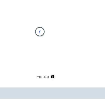
⚡
MapLibre