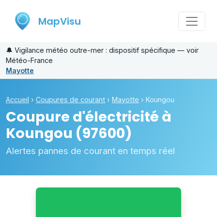
MapVisu
🔔
Vigilance météo outre-mer : dispositif spécifique — voir
Météo-France
Mayotte
Accueil
›
Coupures de courant
›
Mayotte
›
Koungou
Coupure d'électricité à
Koungou
(97600)
Alertes pannes de courant en temps réel