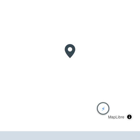
⚡
MapLibre