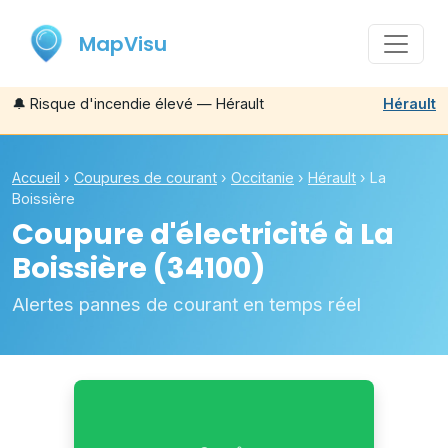
MapVisu
🔔
Risque d'incendie élevé — Hérault
Hérault
Accueil
›
Coupures de courant
›
Occitanie
›
Hérault
›
La
Boissière
Coupure d'électricité à
La
Boissière
(34100)
Alertes pannes de courant en temps réel