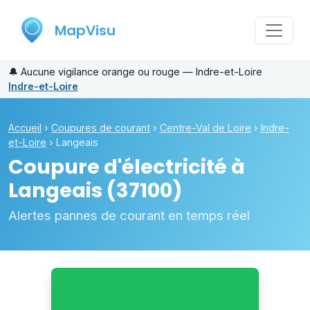
MapVisu
🔔
Aucune vigilance orange ou rouge — Indre-et-Loire
Indre-et-Loire
Accueil
›
Coupures de courant
›
Centre-Val de Loire
›
Indre-
et-Loire
›
Langeais
Coupure d'électricité à
Langeais
(37100)
Alertes pannes de courant en temps réel