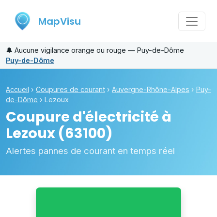
MapVisu
🔔
Aucune vigilance orange ou rouge — Puy-de-Dôme
Puy-de-Dôme
Accueil
›
Coupures de courant
›
Auvergne-Rhône-Alpes
›
Puy-
de-Dôme
›
Lezoux
Coupure d'électricité à
Lezoux
(63100)
Alertes pannes de courant en temps réel