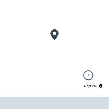
⚡
MapLibre