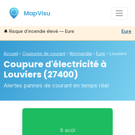
MapVisu
🔔
Risque d'incendie élevé — Eure
Eure
Accueil
›
Coupures de courant
›
Normandie
›
Eure
›
Louviers
Coupure d'électricité à
Louviers
(27400)
Alertes pannes de courant en temps réel
8 août