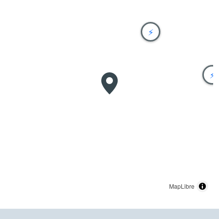
⚡
⚡
MapLibre