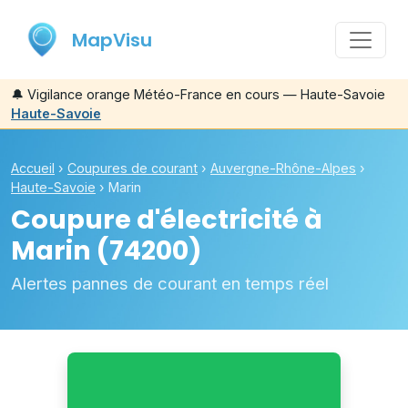
MapVisu
🔔
Vigilance orange Météo-France en cours — Haute-Savoie
Haute-Savoie
Accueil
›
Coupures de courant
›
Auvergne-Rhône-Alpes
›
Haute-Savoie
›
Marin
Coupure d'électricité à
Marin
(74200)
Alertes pannes de courant en temps réel