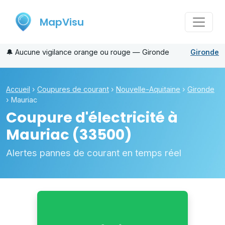
MapVisu
🔔
Aucune vigilance orange ou rouge — Gironde
Gironde
Accueil
›
Coupures de courant
›
Nouvelle-Aquitaine
›
Gironde
›
Mauriac
Coupure d'électricité à
Mauriac
(33500)
Alertes pannes de courant en temps réel