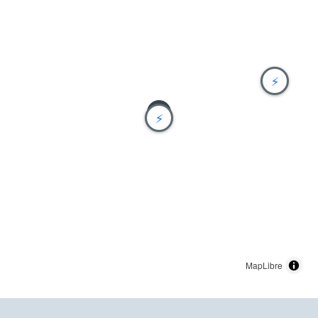
⚡
⚡
MapLibre