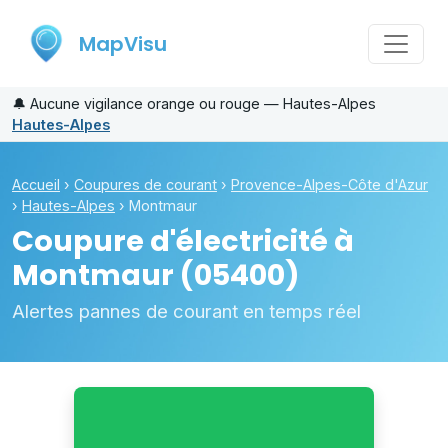
MapVisu
🔔
Aucune vigilance orange ou rouge — Hautes-Alpes
Hautes-Alpes
Accueil
›
Coupures de courant
›
Provence-Alpes-Côte d'Azur
›
Hautes-Alpes
›
Montmaur
Coupure d'électricité à
Montmaur
(05400)
Alertes pannes de courant en temps réel