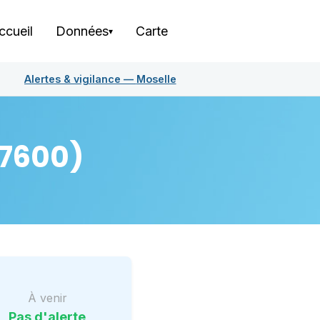
ccueil
Données
Carte
▾
Alertes & vigilance —
Moselle
7600)
À venir
Pas d'alerte