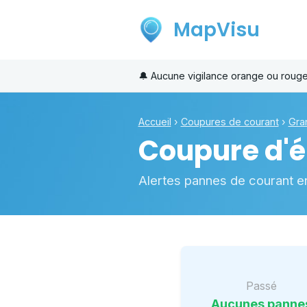
MapVisu
🔔
Aucune vigilance orange ou roug
Accueil
›
Coupures de courant
›
Gra
Coupure d'él
Alertes pannes de courant e
Passé
Aucunes panne