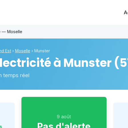
A
e — Moselle
nd Est
›
Moselle
›
Munster
ectricité à
Munster
(5
n temps réel
9 août
Pas d'alerte
s