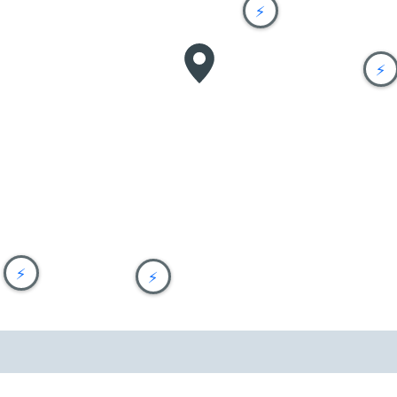
⚡
⚡
⚡
⚡