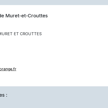
 de
Muret-et-Crouttes
0 MURET ET CROUTTES
orange.fr
es :