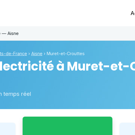
A
e — Aisne
ts-de-France
›
Aisne
›
Muret-et-Crouttes
ectricité à
Muret-et-
n temps réel