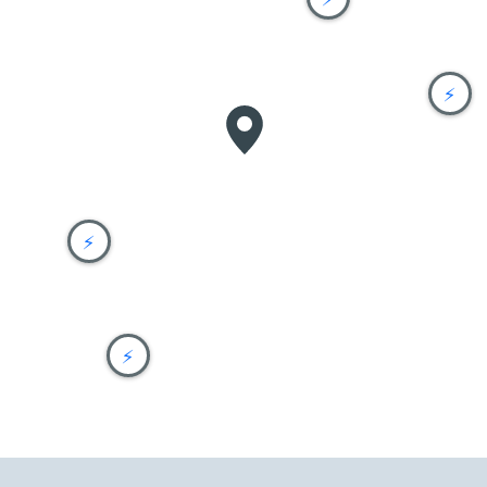
⚡
⚡
⚡