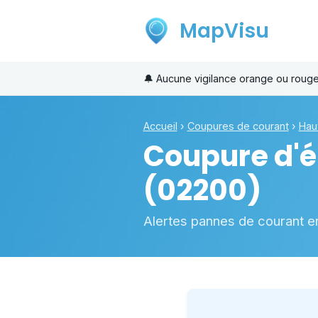
MapVisu
🔔
Aucune vigilance orange ou roug
Accueil
›
Coupures de courant
›
Hau
Coupure d'él
(02200)
Alertes pannes de courant e