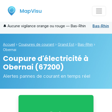
MapVisu
🔔
Aucune vigilance orange ou rouge — Bas-Rhin
Bas-Rhin
Accueil
›
Coupures de courant
›
Grand Est
›
Bas-Rhin
›
Obernai
Coupure d'électricité à
Obernai
(67200)
Alertes pannes de courant en temps réel