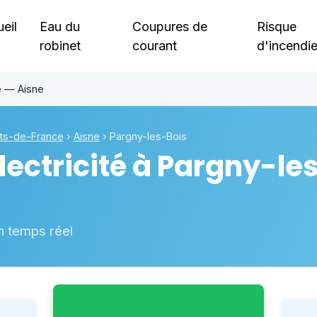
eil
Eau du
Coupures de
Risque
robinet
courant
d'incendi
e — Aisne
ts-de-France
›
Aisne
›
Pargny-les-Bois
ectricité à
Pargny-les
n temps réel