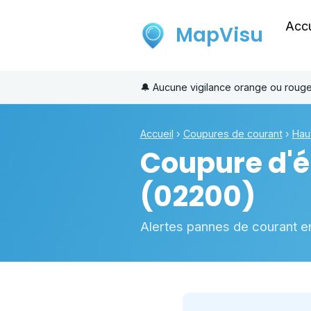
Accu
MapVisu
🔔
Aucune vigilance orange ou roug
Accueil
›
Coupures de courant
›
Hau
Coupure d'él
(02200)
Alertes pannes de courant e