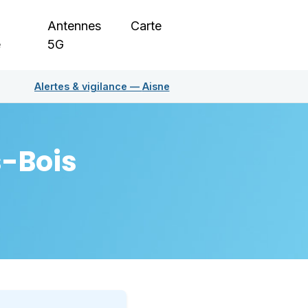
Antennes
Carte
e
5G
Alertes & vigilance —
Aisne
-Bois