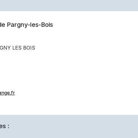
 de
Pargny-les-Bois
RGNY LES BOIS
nge.fr
es :