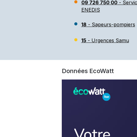
09 726 750 00
- Servi
ENEDIS
18
- Sapeurs-pompiers
15
- Urgences Samu
Données EcoWatt