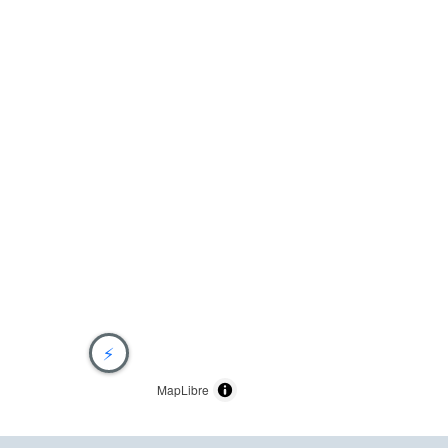
⚡
MapLibre