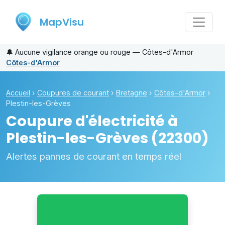
MapVisu
🔔
Aucune vigilance orange ou rouge — Côtes-d'Armor
Côtes-d'Armor
Accueil
›
Coupures de courant
›
Bretagne
›
Côtes-d'Armor
›
Plestin-les-Grèves
Coupure d'électricité à
Plestin-les-Grèves
(22300)
Alertes pannes de courant en temps réel