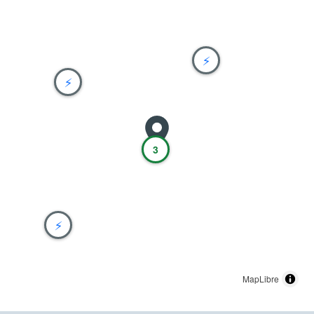
⚡
⚡
3
⚡
MapLibre