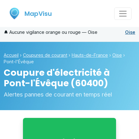
MapVisu
🔔
Aucune vigilance orange ou rouge — Oise
Oise
Accueil
›
Coupures de courant
›
Hauts-de-France
›
Oise
›
Pont-l'Évêque
Coupure d'électricité à
Pont-l'Évêque
(60400)
Alertes pannes de courant en temps réel