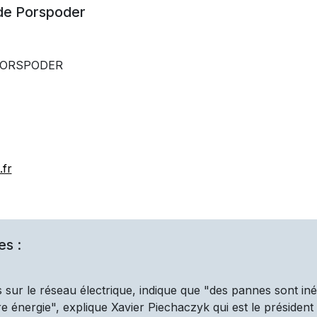
 de
Porspoder
0 PORSPODER
fr
es :
 sur le réseau électrique, indique que "des pannes sont iné
 énergie", explique Xavier Piechaczyk qui est le président d