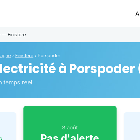
A
 — Finistère
tagne
›
Finistère
›
Porspoder
ectricité à
Porspoder
n temps réel
8 août
Pas d'alerte
s