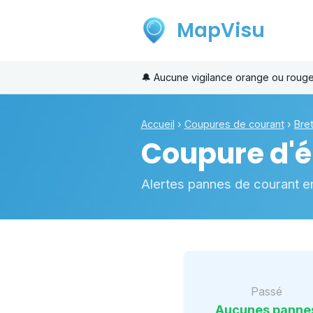
MapVisu
🔔
Aucune vigilance orange ou rouge
Accueil
›
Coupures de courant
›
Bre
Coupure d'él
Alertes pannes de courant e
Passé
Aucunes panne