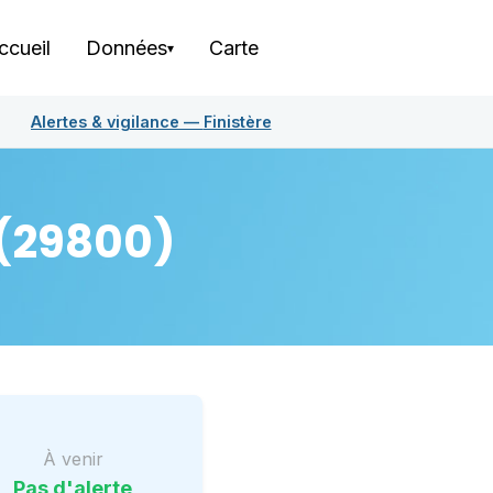
ccueil
Données
Carte
▾
Alertes & vigilance —
Finistère
(29800)
À venir
Pas d'alerte