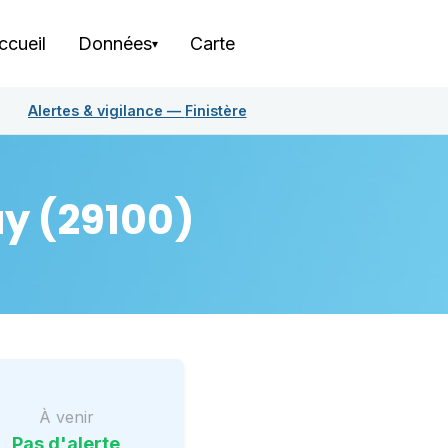
ccueil
Données
Carte
▾
Alertes & vigilance —
Finistère
ay
(29100)
À venir
Pas d'alerte