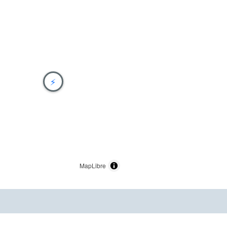
⚡
MapLibre