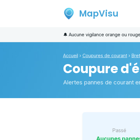
MapVisu
🔔
Aucune vigilance orange ou rouge
Accueil
›
Coupures de courant
›
Bre
Coupure d'él
Alertes pannes de courant e
Passé
Aucunes panne