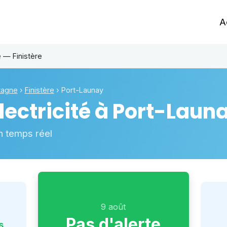
A
 — Finistère
tagne
›
Finistère
›
Port-Launay
ectricité à
Port-Laun
n temps réel
9 août
Pas d'alerte
s