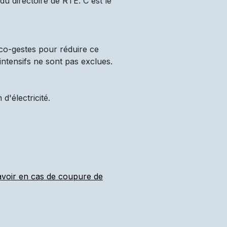
u directoire de RTE. C'est le
co-gestes pour réduire ce
intensifs ne sont pas exclues.
'électricité.
 avoir en cas de coupure de