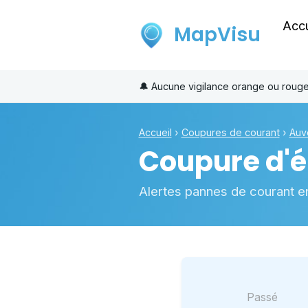
Accu
MapVisu
🔔
Aucune vigilance orange ou roug
Accueil
›
Coupures de courant
›
Auv
Coupure d'él
Alertes pannes de courant e
Passé