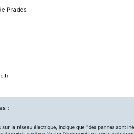
 de
Prades
o.fr
es :
 sur le réseau électrique, indique que "des pannes sont iné