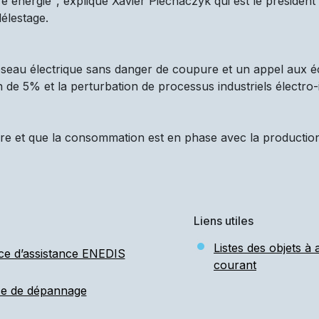
 énergie", explique Xavier Piechaczyk qui est le président d
élestage.
réseau électrique sans danger de coupure et un appel aux é
n de 5% et la perturbation de processus industriels électro-
re et que la consommation est en phase avec la production d
Liens utiles
Listes des objets à
ce d’assistance ENEDIS
courant
ce de dépannage