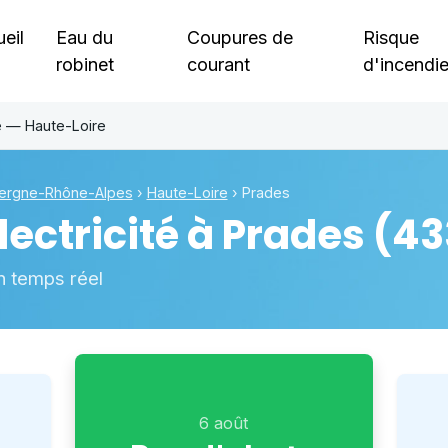
eil
Eau du
Coupures de
Risque
robinet
courant
d'incendi
e — Haute-Loire
ergne-Rhône-Alpes
›
Haute-Loire
›
Prades
ectricité à
Prades
(43
n temps réel
6 août