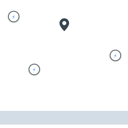
⚡
⚡
⚡